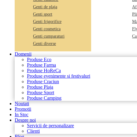
Genti de plaja
Af
Genti sport
Pl
Genti frigorifice
Ma
Genti cosmetica
Fl
Genti cumparaturi
Car
Genti diverse
Domenii
Produse Eco
Produse Farma
Produse HoReCa
Produse evenimente si festivaluri
Produse Craciun
Produse Plaja
Produse Sport
Produse Camping
Noutati
Promotii
In Stoc
Despre noi
Servicii de personalizare
Clienti
Blog