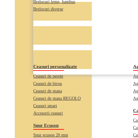
Brelocuri lemn, bambus
Brelocuri diverse
Ceasuri personalizate
Ag
Ceasuri de perete
Ag
Ceasuri de birou
Ag
Ceasuri de mana
Ag
Ceasuri de mana REGOLO
Ag
Ceasuri smart
Ca
Accesorii ceasuri
Ca
Snur Ecuson
Ca
Snur ecuson 20 mm
Ca