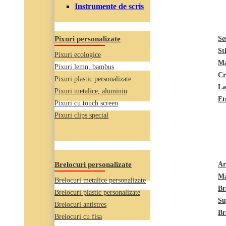
Instrumente de scris
Pixuri personalizate
Se
St
Pixuri ecologice
Ma
Pixuri lemn, bambus
Cr
Pixuri plastic personalizate
La
Pixuri metalice, aluminiu
Et
Pixuri cu touch screen
Pixuri clips special
Brelocuri personalizate
Ar
Ma
Brelocuri metalice personalizate
Br
Brelocuri plastic personalizate
Su
Brelocuri antistres
Br
Brelocuri cu fisa