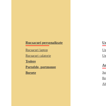
Rucsacuri personalizate
Um
Rucsacuri laptop
Um
Rucsacuri calatorie
Um
Trolere
Ar
Portofele, portmonee
Juc
Borsete
Re
Al