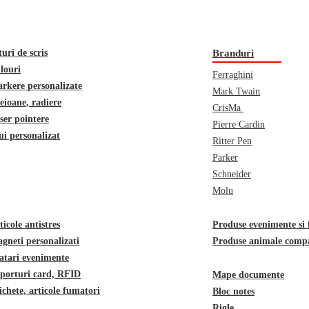
turi de scris
Branduri
ilouri
Ferraghini
rkere personalizate
Mark Twain
eioane, radiere
CrisMa
ser pointere
Pierre Cardin
ui personalizat
Ritter Pen
Parker
Schneider
Molu
ticole antistres
Produse evenimente si f
gneti personalizati
Produse animale comp
atari evenimente
porturi card, RFID
Mape documente
ichete, articole fumatori
Bloc notes
Rigle