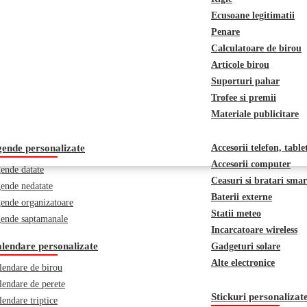
Ecusoane legitimatii
Penare
Calculatoare de birou
Articole birou
Suporturi pahar
Trofee si premii
Materiale publicitare
ende personalizate
Accesorii telefon, table
Accesorii computer
ende datate
Ceasuri si bratari smar
ende nedatate
Baterii externe
ende organizatoare
Statii meteo
ende saptamanale
Incarcatoare wireless
lendare personalizate
Gadgeturi solare
Alte electronice
lendare de birou
lendare de perete
Stickuri personalizat
lendare triptice