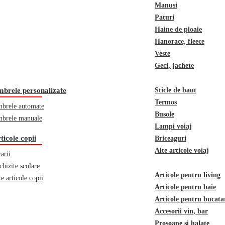
Manusi
Paturi
Haine de ploaie
Hanorace, fleece
Veste
Geci, jachete
brele personalizate
Sticle de baut
Termos
brele automate
Busole
brele manuale
Lampi voiaj
ticole copii
Briceaguri
Alte articole voiaj
arii
chizite scolare
Articole pentru living
te articole copii
Articole pentru baie
Articole pentru bucata
Accesorii vin, bar
Prosoape si halate