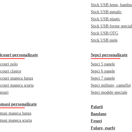
Stick USB lemn, bambu
Stick USB metalic
Stick USB plastic
Stick USB forme specia
Stick USB OTG
Stick USB piele
icouri personalizate
Sepci personalizate
icouri polo
Sepci 5 panele
icouri clasice
Sepci 6 panele
icouri maneca lunga
Sepci 7 panele
icouri maneca scurta
Sepci militare, camuflaj
iouri
Sepci modele speciale
masi personalizate
Palarii
masi maneca lunga
Bandane
masi maneca scurta
Fesuri
Fulare, esarfe