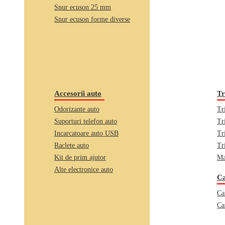
Snur ecuson 25 mm
Snur ecuson forme diverse
Accesorii auto
Tr
Odorizante auto
Tr
Suporturi telefon auto
Tr
Incarcatoare auto USB
Tr
Raclete auto
Tr
Kit de prim ajutor
Ma
Alte electronice auto
Ca
Ca
Ca