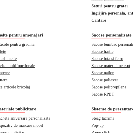
Seturi pentru gratar
Ingrijire personala, an
Cantare
elte pentru amenajari
Sacose personalizate
ticole pentru gradina
Sacose bumbac personali
lete
Sacose hartie
turi unelte
Sacose iuta si fetru
elte multifunctionale
Sacose material netesut
nterne
Sacose nailon
ttere
Sacose poliester
e articole bricolaj
Sacose polipropilena
Sacose RPET
teriale publicitare
Sisteme de prezentar
acheta aniversara personalizata
Steag lacrima
spozitiv de marcare mobil
Pop-up
nner publicitar
Rame click