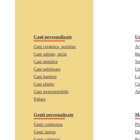
Cani personalizate
Un
Cani ceramica, portelan
Ar
Cani sablate, sticla
Ru
Cani metalice
Se
Cani sublimare
Un
Cani bambus
La
Cani plastic
Cu
Cani termosensibile
Alt
Pahare
Genti personalizate
Ma
Genti conferinta
Pl
Genti laptop
Di
Genti calatorie
Ba