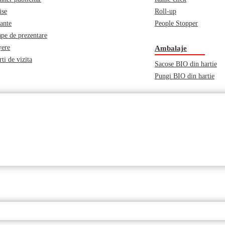
ise
Roll-up
iante
People Stopper
pe de prezentare
yere
Ambalaje
ti de vizita
Sacose BIO din hartie
Pungi BIO din hartie