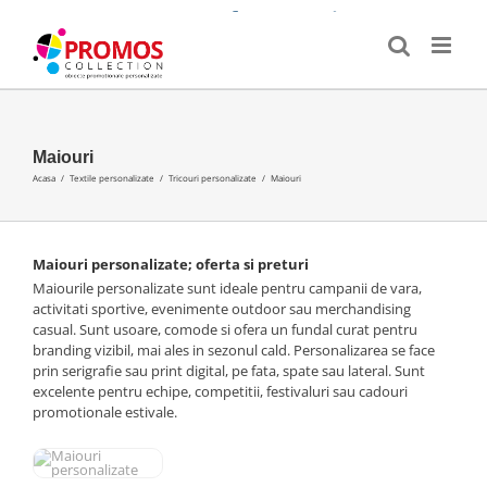
Skip
E-
WhatsApp
Facebook
Twitter
LinkedIn
to
mail:
content
Maiouri
Acasa
/
Textile personalizate
/
Tricouri personalizate
/
Maiouri
Maiouri personalizate; oferta si preturi
Maiourile personalizate sunt ideale pentru campanii de vara,
activitati sportive, evenimente outdoor sau merchandising
casual. Sunt usoare, comode si ofera un fundal curat pentru
branding vizibil, mai ales in sezonul cald. Personalizarea se face
prin serigrafie sau print digital, pe fata, spate sau lateral. Sunt
excelente pentru echipe, competitii, festivaluri sau cadouri
promotionale estivale.