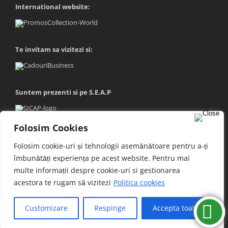
International website:
Te invitam sa vizitezi si:
Suntem prezenti si pe S.E.A.P
Folosim Cookies
Folosim cookie-uri și tehnologii asemănătoare pentru a-ți
îmbunătăți experiența pe acest website. Pentru mai
multe informații despre cookie-uri si gestionarea
acestora te rugam să vizitezi
Politica cookies
Copyright © 2025 Saxon's SRL | Toate drepturile rezervate |
sitemap
Customizare
Respinge
Accepta toate
E-
WhatsApp
Facebook
Twitter
LinkedIn
mail: