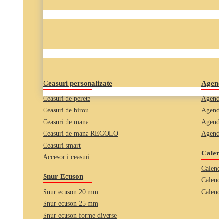
Ceasuri personalizate
Agend
Ceasuri de perete
Agend
Ceasuri de birou
Agend
Ceasuri de mana
Agend
Ceasuri de mana REGOLO
Agend
Ceasuri smart
Calen
Accesorii ceasuri
Calend
Snur Ecuson
Calend
Snur ecuson 20 mm
Calend
Snur ecuson 25 mm
Snur ecuson forme diverse