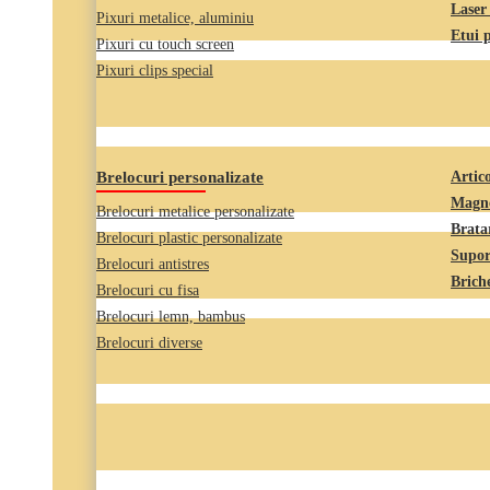
Laser
Pixuri metalice, aluminiu
Etui 
Pixuri cu touch screen
Pixuri clips special
Brelocuri personalizate
Artico
Magne
Brelocuri metalice personalizate
Brata
Brelocuri plastic personalizate
Supor
Brelocuri antistres
Briche
Brelocuri cu fisa
Brelocuri lemn, bambus
Brelocuri diverse