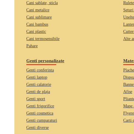
Cani sablate, sticla
Rulete
Cani metalice
Seturi
Cani sublimare
Unelte
Cani bambus
Lante
Cani plastic
Cutter
Cani termosensibile
Alte a
Pahare
Genti personalizate
Mater
Genti conferinta
Plache
Genti laptop
Dispoz
Genti calatorie
Banner
Genti de plaja
Afise
Genti sport
Pliant
Genti frigorifice
Mape 
Genti cosmetica
Flyere
Genti cumparaturi
Carti 
Genti diverse