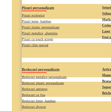
Pixuri personalizate
Seturi
Stilou
Pixuri ecologice
Marke
Pixuri lemn, bambus
Creio
Pixuri plastic personalizate
Laser
Pixuri metalice, aluminiu
Etui 
Pixuri cu touch screen
Pixuri clips special
Brelocuri personalizate
Artico
Magne
Brelocuri metalice personalizate
Brata
Brelocuri plastic personalizate
Supor
Brelocuri antistres
Briche
Brelocuri cu fisa
Brelocuri lemn, bambus
Brelocuri diverse