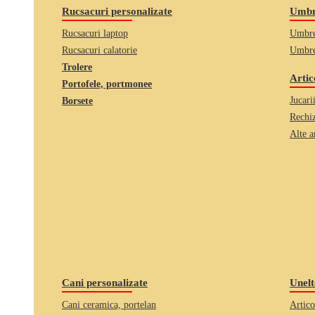
Rucsacuri personalizate
Umbre
Rucsacuri laptop
Umbre
Rucsacuri calatorie
Umbre
Trolere
Artic
Portofele, portmonee
Jucari
Borsete
Rechiz
Alte a
Cani personalizate
Unelt
Cani ceramica, portelan
Artico