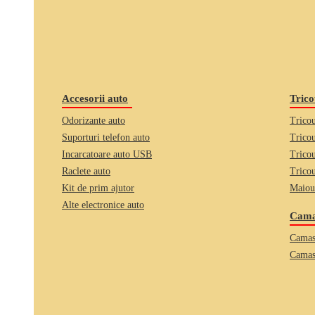
Accesorii auto
Trico
Odorizante auto
Tricou
Suporturi telefon auto
Tricou
Incarcatoare auto USB
Trico
Raclete auto
Tricou
Kit de prim ajutor
Maiou
Alte electronice auto
Camas
Camas
Camas