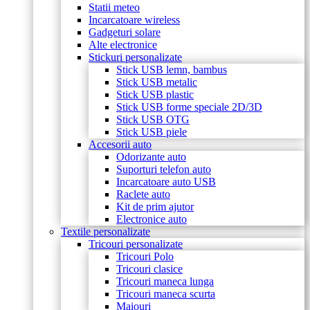
Statii meteo
Incarcatoare wireless
Gadgeturi solare
Alte electronice
Stickuri personalizate
Stick USB lemn, bambus
Stick USB metalic
Stick USB plastic
Stick USB forme speciale 2D/3D
Stick USB OTG
Stick USB piele
Accesorii auto
Odorizante auto
Suporturi telefon auto
Incarcatoare auto USB
Raclete auto
Kit de prim ajutor
Electronice auto
Textile personalizate
Tricouri personalizate
Tricouri Polo
Tricouri clasice
Tricouri maneca lunga
Tricouri maneca scurta
Maiouri