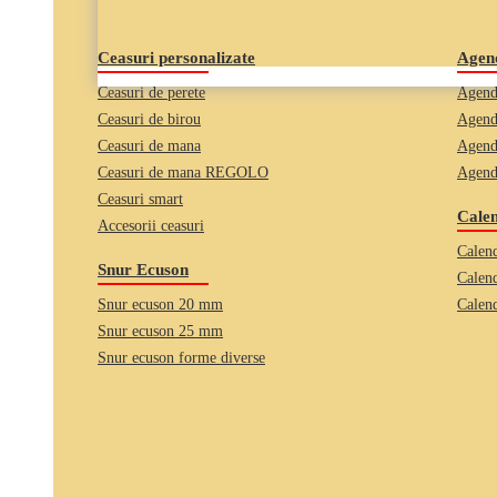
Ceasuri personalizate
Agend
Ceasuri de perete
Agend
Ceasuri de birou
Agend
Ceasuri de mana
Agend
Ceasuri de mana REGOLO
Agend
Ceasuri smart
Calen
Accesorii ceasuri
Calend
Snur Ecuson
Calend
Snur ecuson 20 mm
Calend
Snur ecuson 25 mm
Snur ecuson forme diverse