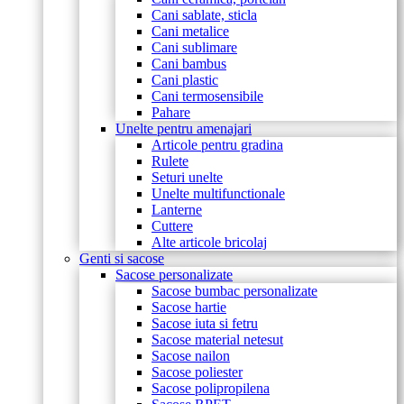
Cani sablate, sticla
Cani metalice
Cani sublimare
Cani bambus
Cani plastic
Cani termosensibile
Pahare
Unelte pentru amenajari
Articole pentru gradina
Rulete
Seturi unelte
Unelte multifunctionale
Lanterne
Cuttere
Alte articole bricolaj
Genti si sacose
Sacose personalizate
Sacose bumbac personalizate
Sacose hartie
Sacose iuta si fetru
Sacose material netesut
Sacose nailon
Sacose poliester
Sacose polipropilena