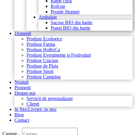
Rame click
Roll-up
People Stopper
Ambalaje
Sacose BIO din hartie
Pungi BIO din hartie
Domenii
Produse Ecologice
Produse Farma
Produse HoReCa
Produse Evenimente si Festivaluri
Produse Craciun
Produse de Plaja
Produse Sport
Produse Camping
Noutati
Promotii
Despre noi
Servicii de personalizare
Clienti
In Stoc
Livrare: in stoc
Blog
Contact
Cautare...