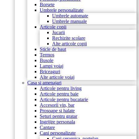
Borsete
Umbrele personalizate
Umbrele automate
Umbrele manuale
Articole copii
Jucarii
Rechizite scolare
Alte articole copii
Sticle de baut
Termos
Busole
Lampi voiaj
Briceaguri
Alte articole voiaj
Casa si amenajari
Articole pentru living
Articole pentru baie
Articole pentru bucatarie
Accesorii vin, bar
Prosoape si halate
Seturi pentru gratar
Ingrijire personala
Cantare
Cani personalizate
Cani ceramica, portelan