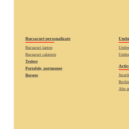
Rucsacuri personalizate
Umbre
Rucsacuri laptop
Umbre
Rucsacuri calatorie
Umbre
Trolere
Artic
Portofele, portmonee
Jucari
Borsete
Rechiz
Alte a