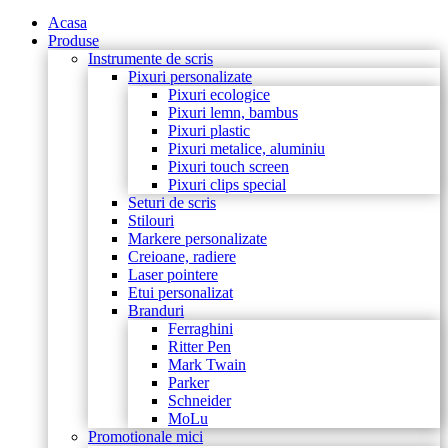
Acasa
Produse
Instrumente de scris
Pixuri personalizate
Pixuri ecologice
Pixuri lemn, bambus
Pixuri plastic
Pixuri metalice, aluminiu
Pixuri touch screen
Pixuri clips special
Seturi de scris
Stilouri
Markere personalizate
Creioane, radiere
Laser pointere
Etui personalizat
Branduri
Ferraghini
Ritter Pen
Mark Twain
Parker
Schneider
MoLu
Promotionale mici