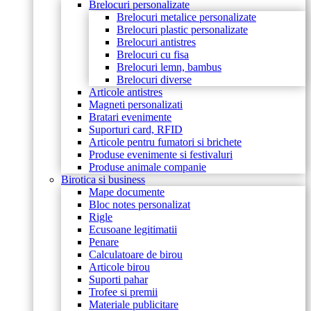
Brelocuri personalizate
Brelocuri metalice personalizate
Brelocuri plastic personalizate
Brelocuri antistres
Brelocuri cu fisa
Brelocuri lemn, bambus
Brelocuri diverse
Articole antistres
Magneti personalizati
Bratari evenimente
Suporturi card, RFID
Articole pentru fumatori si brichete
Produse evenimente si festivaluri
Produse animale companie
Birotica si business
Mape documente
Bloc notes personalizat
Rigle
Ecusoane legitimatii
Penare
Calculatoare de birou
Articole birou
Suporti pahar
Trofee si premii
Materiale publicitare