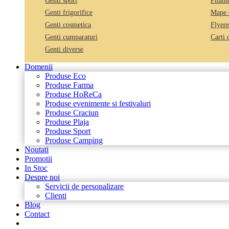
Genti sport
Pliant
Genti frigorifice
Mape 
Genti cosmetica
Flyere
Genti cumparaturi
Carti 
Genti diverse
Domenii
Produse Eco
Produse Farma
Produse HoReCa
Produse evenimente si festivaluri
Produse Craciun
Produse Plaja
Produse Sport
Produse Camping
Noutati
Promotii
In Stoc
Despre noi
Servicii de personalizare
Clienti
Blog
Contact