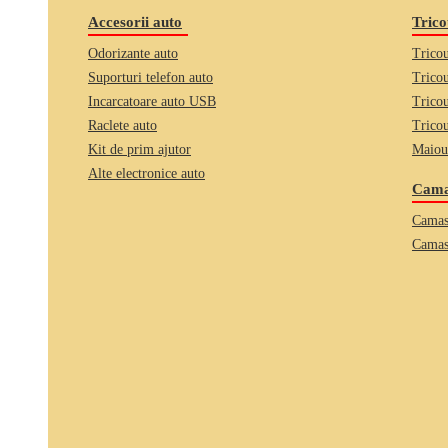
Accesorii auto
Trico
Odorizante auto
Tricou
Suporturi telefon auto
Tricou
Incarcatoare auto USB
Trico
Raclete auto
Tricou
Kit de prim ajutor
Maiou
Alte electronice auto
Camas
Camas
Camas