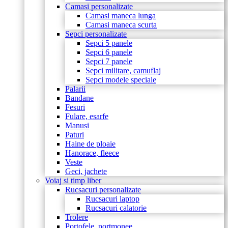
Camasi personalizate
Camasi maneca lunga
Camasi maneca scurta
Sepci personalizate
Sepci 5 panele
Sepci 6 panele
Sepci 7 panele
Sepci militare, camuflaj
Sepci modele speciale
Palarii
Bandane
Fesuri
Fulare, esarfe
Manusi
Paturi
Haine de ploaie
Hanorace, fleece
Veste
Geci, jachete
Voiaj si timp liber
Rucsacuri personalizate
Rucsacuri laptop
Rucsacuri calatorie
Trolere
Portofele, portmonee