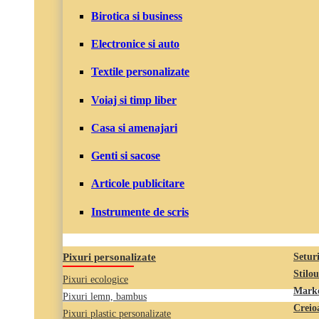
Birotica si business
Electronice si auto
Textile personalizate
Voiaj si timp liber
Casa si amenajari
Genti si sacose
Articole publicitare
Instrumente de scris
Pixuri personalizate
Seturi
Stilou
Pixuri ecologice
Marke
Pixuri lemn, bambus
Creio
Pixuri plastic personalizate