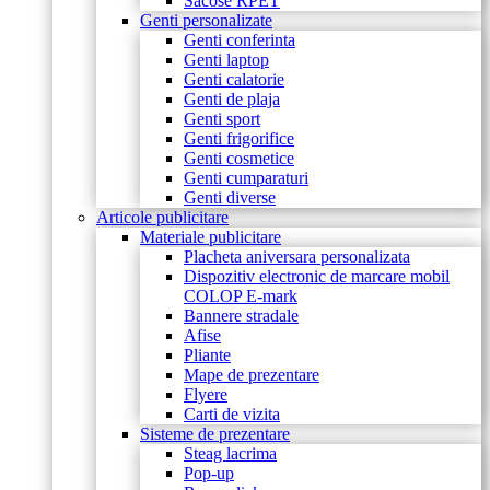
Sacose RPET
Genti personalizate
Genti conferinta
Genti laptop
Genti calatorie
Genti de plaja
Genti sport
Genti frigorifice
Genti cosmetice
Genti cumparaturi
Genti diverse
Articole publicitare
Materiale publicitare
Placheta aniversara personalizata
Dispozitiv electronic de marcare mobil
COLOP E-mark
Bannere stradale
Afise
Pliante
Mape de prezentare
Flyere
Carti de vizita
Sisteme de prezentare
Steag lacrima
Pop-up