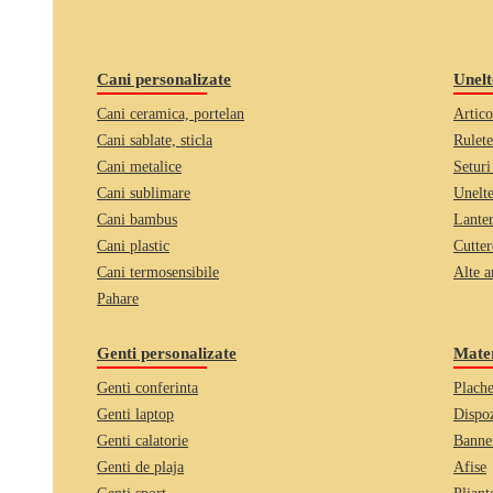
Cani personalizate
Unelt
Cani ceramica, portelan
Artico
Cani sablate, sticla
Rulete
Cani metalice
Seturi
Cani sublimare
Unelte
Cani bambus
Lante
Cani plastic
Cutter
Cani termosensibile
Alte a
Pahare
Genti personalizate
Mater
Genti conferinta
Plache
Genti laptop
Dispoz
Genti calatorie
Banner
Genti de plaja
Afise