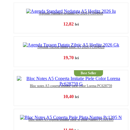
Agenda Standard nedatata A5 2026 PC094960
12,82
lei
Agenda Tucson datata zilnic A5 2026 PC094920
19,70
lei
Bloc notes A5 coperta imitatie piele color Lorena PC628759
10,40
lei
Bloc notes A5 coperta imitatie piele si pluta Nantes PC101395