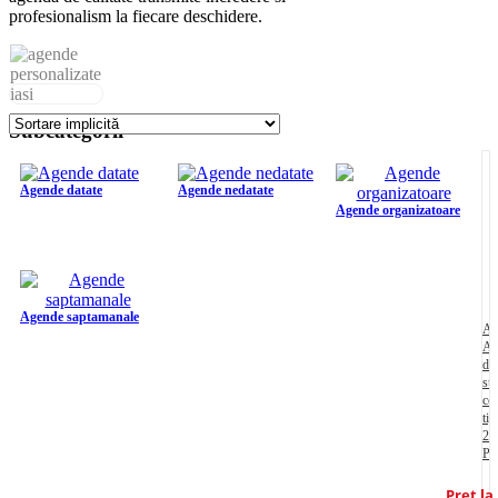
profesionalism la fiecare deschidere.
Subcategorii
Agende datate
Agende nedatate
Agende organizatoare
Agende saptamanale
Ag
A
dat
st
co
tip
20
PC
Pret la