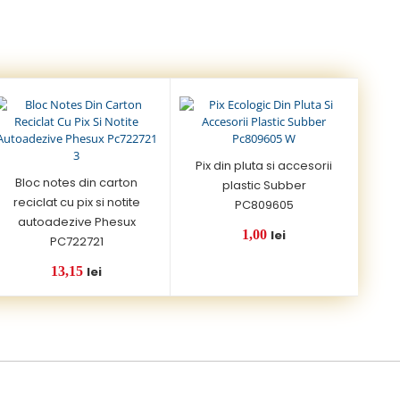
Pix din pluta si accesorii
Bloc notes din carton
plastic Subber
reciclat cu pix si notite
PC809605
autoadezive Phesux
1,00
lei
PC722721
13,15
lei