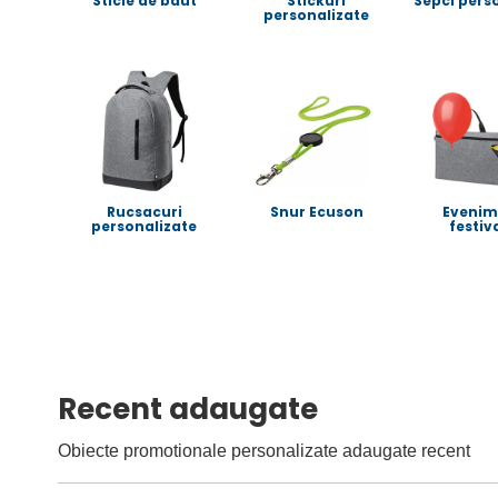
Sticle de baut
Stickuri
Sepci pers
personalizate
Rucsacuri
Snur Ecuson
Evenim
personalizate
festiv
Recent adaugate
Obiecte promotionale personalizate adaugate recent