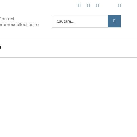
E-
WhatsApp
Facebook
Twitter
Linked
mail:
Cautare...
Contact
romoscollection.ro
t