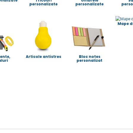
onalizate
Tricouri
Umbrele
S
personalizate
personalizate
perso
Mape d
ente,
Articole antistres
Bloc notes
aluri
personalizat