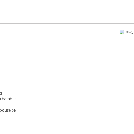
nd
au bambus,
roduse ce