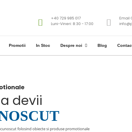
+40 729 985 017
Email 
Luni-Vineri: 8:30 - 17:00
info@p
Promotii
In Stoc
Despre noi
Blog
Contac
otionale
sa devii
NOSCUT
ecunoscut folosind obiecte si produse promotionale