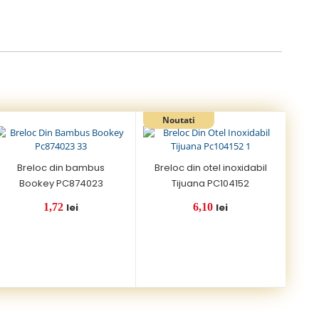
Breloc din bambus
Breloc din otel inoxidabil
Bookey PC874023
Tijuana PC104152
1,72
lei
6,10
lei