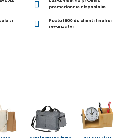
lete de
Peste 3000 de produse
promotionale disponibile
ele si
Peste 1500 de clienti finali si
revanzatori