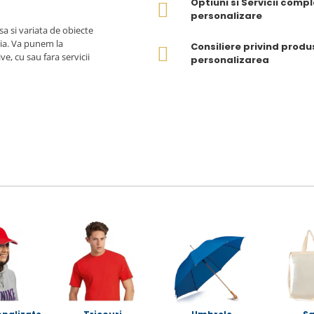
Optiuni si Servicii comp
personalizare
a si variata de obiecte
ia. Va punem la
Consiliere privind produs
, cu sau fara servicii
personalizarea