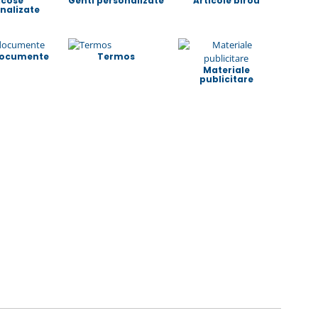
acose
Genti personalizate
Articole birou
nalizate
ocumente
Termos
Materiale
publicitare