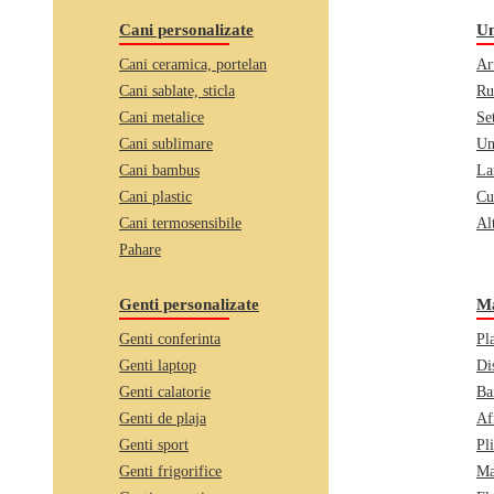
Cani personalizate
Un
Cani ceramica, portelan
Ar
Cani sablate, sticla
Ru
Cani metalice
Se
Cani sublimare
Un
Cani bambus
La
Cani plastic
Cu
Cani termosensibile
Alt
Pahare
Genti personalizate
Ma
Genti conferinta
Pl
Genti laptop
Di
Genti calatorie
Ba
Genti de plaja
Af
Genti sport
Pl
Genti frigorifice
Ma