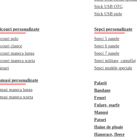
Stick USB OTG
Stick USB piele
icouri personalizate
Sepci personalizate
icouri polo
Sepci 5 panele
icouri clasice
Sepci 6 panele
icouri maneca lunga
Sepci 7 panele
icouri maneca scurta
Sepci militare, camuflaj
iouri
Sepci modele speciale
masi personalizate
Palarii
masi maneca lunga
Bandane
masi maneca scurta
Fesuri
Fulare, esarfe
Manusi
Paturi
Haine de ploaie
Hanorace, fleece