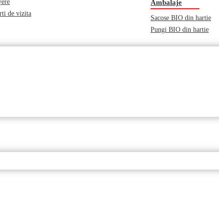
yere
Ambalaje
ti de vizita
Sacose BIO din hartie
Pungi BIO din hartie