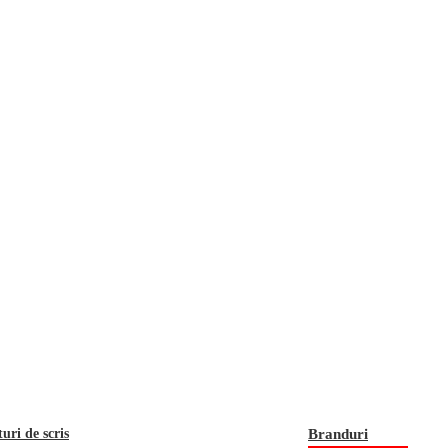
turi de scris
Branduri