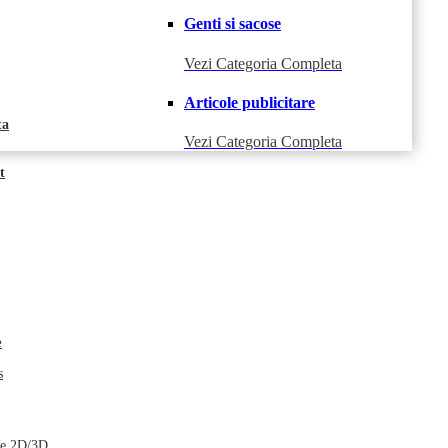
Genti si sacose
Vezi Categoria Completa
Articole publicitare
ta
Vezi Categoria Completa
t
e
s
le 2D/3D