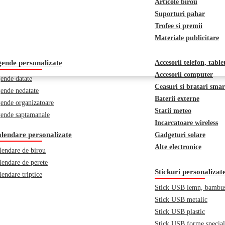
Articole birou
Suporturi pahar
Trofee si premii
Materiale publicitare
ende personalizate
Accesorii telefon, table
Accesorii computer
ende datate
Ceasuri si bratari smar
ende nedatate
Baterii externe
ende organizatoare
Statii meteo
ende saptamanale
Incarcatoare wireless
lendare personalizate
Gadgeturi solare
Alte electronice
lendare de birou
lendare de perete
Stickuri personalizat
lendare triptice
Stick USB lemn, bambu
Stick USB metalic
Stick USB plastic
Stick USB forme specia