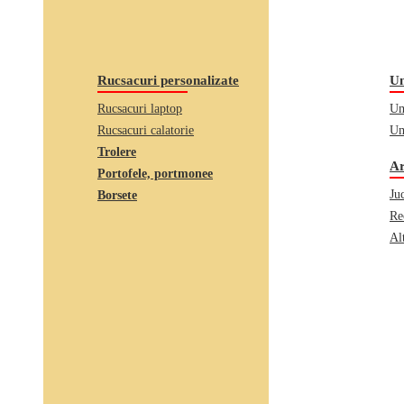
Rucsacuri personalizate
Um
Rucsacuri laptop
Um
Rucsacuri calatorie
Um
Trolere
Ar
Portofele, portmonee
Juc
Borsete
Re
Al