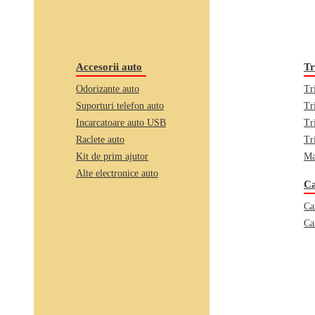
Accesorii auto
Tr
Odorizante auto
Tr
Suporturi telefon auto
Tr
Incarcatoare auto USB
Tr
Raclete auto
Tr
Kit de prim ajutor
Ma
Alte electronice auto
Ca
Ca
Ca