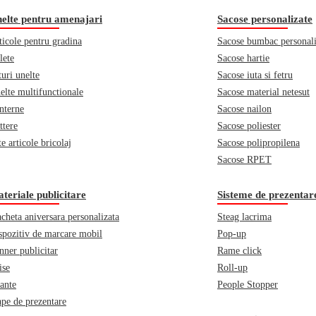
elte pentru amenajari
Sacose personalizate
ticole pentru gradina
Sacose bumbac personali
lete
Sacose hartie
turi unelte
Sacose iuta si fetru
elte multifunctionale
Sacose material netesut
nterne
Sacose nailon
ttere
Sacose poliester
e articole bricolaj
Sacose polipropilena
Sacose RPET
teriale publicitare
Sisteme de prezentar
acheta aniversara personalizata
Steag lacrima
spozitiv de marcare mobil
Pop-up
nner publicitar
Rame click
ise
Roll-up
iante
People Stopper
pe de prezentare