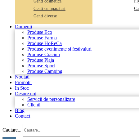
Genti cosmetica
Fl
Genti cumparaturi
Car
Genti diverse
Domenii
Produse Eco
Produse Farma
Produse HoReCa
Produse evenimente si festivaluri
Produse Craciun
Produse Plaja
Produse Sport
Produse Camping
Noutati
Promotii
In Stoc
Despre noi
Servicii de personalizare
Clienti
Blog
Contact
Cautare...