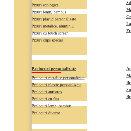
St
Pixuri ecologice
Ma
Pixuri lemn, bambus
Cr
Pixuri plastic personalizate
La
Pixuri metalice, aluminiu
Et
Pixuri cu touch screen
Pixuri clips special
Brelocuri personalizate
Ar
Ma
Brelocuri metalice personalizate
Br
Brelocuri plastic personalizate
Su
Brelocuri antistres
Br
Brelocuri cu fisa
Brelocuri lemn, bambus
Brelocuri diverse