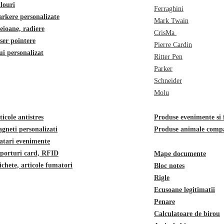
ilouri
Ferraghini
rkere personalizate
Mark Twain
eioane, radiere
CrisMa
ser pointere
Pierre Cardin
ui personalizat
Ritter Pen
Parker
Schneider
Molu
ticole antistres
Produse evenimente si f
gneti personalizati
Produse animale comp
atari evenimente
porturi card, RFID
Mape documente
ichete, articole fumatori
Bloc notes
Rigle
Ecusoane legitimatii
Penare
Calculatoare de birou