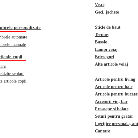
Veste
Geci, jachete
brele personalizate
Sticle de baut
Termos
brele automate
Busole
brele manuale
Lampi voiaj
ticole copii
Briceaguri
Alte articole voiaj
arii
chizite scolare
Articole pentru living
te articole copii
Articole pentru baie
Articole pentru bucata
Accesorii vin, bar
Prosoape si halate
Seturi pentru gratar
Ingrijire personala, an
Cantare