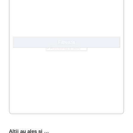
Filtreaza
Reseteaza filtre
Altii au ales si …