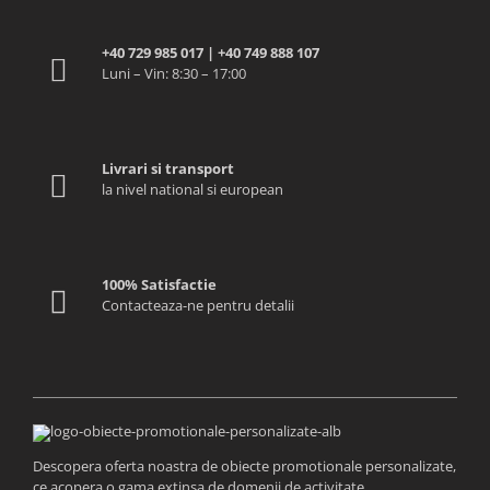
+40 729 985 017 | +40 749 888 107
Luni – Vin: 8:30 – 17:00
Livrari si transport
la nivel national si european
100% Satisfactie
Contacteaza-ne pentru detalii
Descopera oferta noastra de obiecte promotionale personalizate,
ce acopera o gama extinsa de domenii de activitate.