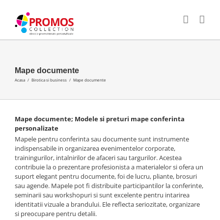
Skip
E-
WhatsApp
Facebook
Twitter
LinkedIn
to
mail:
content
Mape documente
Acasa
/
Birotica si business
/
Mape documente
Mape documente; Modele si preturi mape conferinta
personalizate
Mapele pentru conferinta sau documente sunt instrumente
indispensabile in organizarea evenimentelor corporate,
trainingurilor, intalnirilor de afaceri sau targurilor. Acestea
contribuie la o prezentare profesionista a materialelor si ofera un
suport elegant pentru documente, foi de lucru, pliante, brosuri
sau agende. Mapele pot fi distribuite participantilor la conferinte,
seminarii sau workshopuri si sunt excelente pentru intarirea
identitatii vizuale a brandului. Ele reflecta seriozitate, organizare
si preocupare pentru detalii.