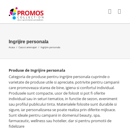
Skip
E-
WhatsApp
Facebook
Twitter
LinkedIn
to
mail:
content
Ingrijire personala
Acasa
/
Casa si amenajari
/
Ingrijire personala
Produse de Ingrijire personala
Categoria de produse pentru ingrijire personala cuprinde o
varietate de produse utile si apreciate, potrivite pentru campanii
care promoveaza starea de bine, igiena si confortul individual.
Produsele sunt compacte, usor de folosit si pot fi oferite
individual sau in seturi tematice, in functie de sezon, eveniment
sau profilul publicului tinta. Materialele folosite sunt durabile si
sigure, iar personalizarea se poate realiza prin diferite mijloace.
Sunt ideale pentru campanii in domeniul beauty, spa,
farmaceutic, wellness sau hotelier, dar si pentru promotii de
fidelizare