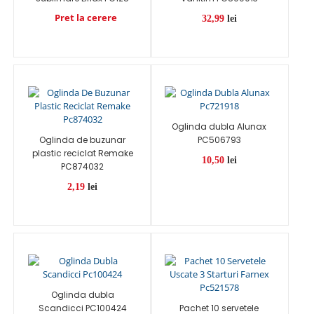
Pret la cerere
32,99
lei
Oglinda dubla Alunax
Oglinda de buzunar
PC506793
plastic reciclat Remake
10,50
lei
PC874032
2,19
lei
Oglinda dubla
Scandicci PC100424
Pachet 10 servetele