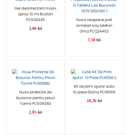
Gel dezinfectant maini
spray 10 ml Bustan
PC506325
Husa neoprene port
ochelari sau telefon
2,06
lei
Oma PCQ24452
7,50
lei
Kit de prim ajutor auto
Husa protectie de
10 piese Diana PCI6556
buzunar pentru pixuri
10,36
lei
Tormil PC506082
2,85
lei