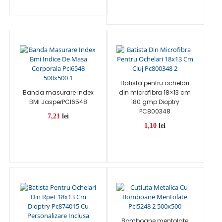
Batista pentru ochelari
Banda masurare index
din microfibra 18×13 cm
BMI JasperPCI6548
180 gmp Dioptry
PC800348
7,21
lei
1,10
lei
Bomboane mentolate