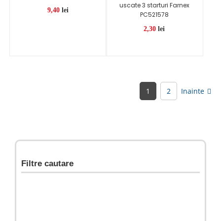
uscate 3 starturi Farnex
9,40
lei
PC521578
2,30
lei
1
2
Inainte
Filtre cautare