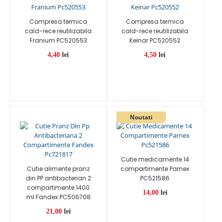
Compresa termica
Compresa termica
cald-rece reutilizabila
cald-rece reutilizabila
Franium PC520553
Keinar PC520552
4,40
lei
4,50
lei
Cutie medicamente 14
Cutie alimente pranz
compartimente Parnex
din PP antibacterian 2
PC521586
compartimente 1400
14,00
lei
ml Fandex PC506708
21,00
lei