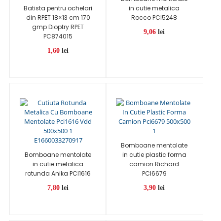
Batista pentru ochelari
in cutie metalica
din RPET 18×13 cm 170
Rocco PCI5248
gmp Dioptry RPET
9,06
lei
PC874015
1,60
lei
Bomboane mentolate
Bomboane mentolate
in cutie plastic forma
in cutie metalica
camion Richard
rotunda Anika PCI1616
PCI6679
7,80
lei
3,90
lei